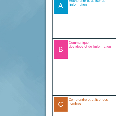
Rechercher et utiliser de
A
l'information
Communiquer
des idées et de l'information
B
Comprendre et utiliser des
C
nombres